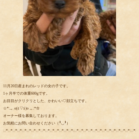
11月20日産まれのレッドの女の子です。
1ヶ月半での体重600gです。
お目目がクリクリとした、かわいい♡顔立ちです。
☆*:.｡. o(≧▽≦)o .｡.:*☆
オーナー様を募集しております。
お気軽にお問い合わせください（╹◡╹）
:.:*:.:*:.:*:.:*:.:*:.:*:.:*:.:*:.:*:.:*:.:*:.:*:.:*:.:*:.:*::.:*:.:*:.:*:.:*:.:*:.:*:.:*:.:*:.:*:.:*:.:*:.:*::.:*:.: