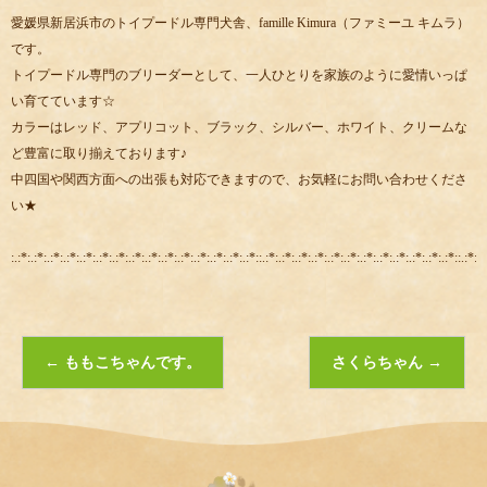
愛媛県新居浜市のトイプードル専門犬舎、famille Kimura（ファミーユ キムラ）
です。
トイプードル専門のブリーダーとして、一人ひとりを家族のように愛情いっぱ
い育てています☆
カラーはレッド、アプリコット、ブラック、シルバー、ホワイト、クリームな
ど豊富に取り揃えております♪
中四国や関西方面への出張も対応できますので、お気軽にお問い合わせくださ
い★
:.:*:.:*:.:*:.:*:.:*:.:*:.:*:.:*:.:*:.:*:.:*:.:*:.:*:.:*:.:*::.:*:.:*:.:*:.:*:.:*:.:*:.:*:.:*:.:*:.:*:.:*:.:*::.:*:.:
←
ももこちゃんです。
さくらちゃん
→