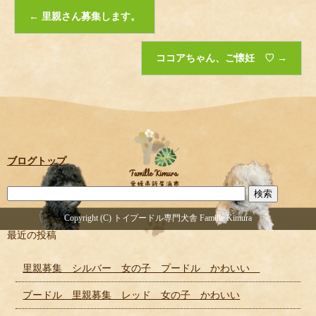
←
里親さん募集します。
ココアちゃん、ご懐妊 ♡
→
ブログトップ
Copyright (C) トイプードル専門犬舎 Famille Kimura
最近の投稿
里親募集 シルバー 女の子 プードル かわいい
プードル 里親募集 レッド 女の子 かわいい