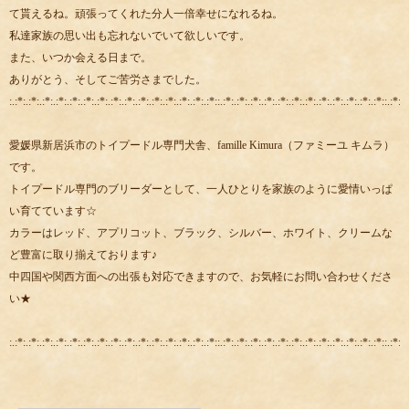
て貰えるね。頑張ってくれた分人一倍幸せになれるね。
私達家族の思い出も忘れないでいて欲しいです。
また、いつか会える日まで。
ありがとう、そしてご苦労さまでした。
:.:*:.:*:.:*:.:*:.:*:.:*:.:*:.:*:.:*:.:*:.:*:.:*:.:*:.:*:.:*::.:*:.:*:.:*:.:*:.:*:.:*:.:*:.:*:.:*:.:*:.:*:.:*::.:*:.:
愛媛県新居浜市のトイプードル専門犬舎、famille Kimura（ファミーユ キムラ）
です。
トイプードル専門のブリーダーとして、一人ひとりを家族のように愛情いっぱ
い育てています☆
カラーはレッド、アプリコット、ブラック、シルバー、ホワイト、クリームな
ど豊富に取り揃えております♪
中四国や関西方面への出張も対応できますので、お気軽にお問い合わせくださ
い★
:.:*:.:*:.:*:.:*:.:*:.:*:.:*:.:*:.:*:.:*:.:*:.:*:.:*:.:*:.:*::.:*:.:*:.:*:.:*:.:*:.:*:.:*:.:*:.:*:.:*:.:*:.:*::.:*:.: