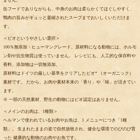
ません。
缶フードでありながらも、中身のお肉は柔らかくてほぐしやすく、
鴨肉の旨みがギュッと凝縮されたスープまでおいしくいただけま
す。
＜ビオというやさしい選択＞
100％無添加・ヒューマングレード。原材料になる動物には、ホルモ
ン剤や抗生物質は使っていません。 レシピにも、人工的な保存料や
香料、添加物は一切無添加。
原材料はドイツの厳しい基準をクリアしたビオ* （オーガニック）
素材です。 だから、お肉や素材本来の「香り」や「味」が活きてい
ます。
※ 一部の天然素材、野生の動物にはビオ認定はありません。
＜メインのお肉は、1種類＞
ヘルマンで使われているお肉やお魚は、1 メニューにつき「1種
類」。 生まれたままの姿で自然放牧され、健全な環境でのびのび育
った 健康的な動物のお肉やお魚です。