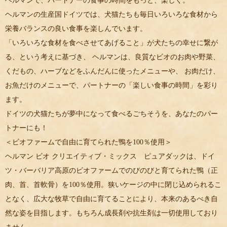
ヘルマンで、パートナーの食事の時間をもっと、楽しく。
ヘルマンの生産国ドイツでは、犬猫たちも毎日いろいろな食材から
栄養バランスの良い食事を楽しんでいます。
「いろいろな食材を食べさせてあげること」が犬たちの幸せに繋が
る、という考えに基づき、 ヘルマンは、良質なビオのお肉や野菜、
くだもの、ハーブなどをふんだんに使ったメニューや、 お肉だけ、
お魚だけのメニューで、パートナーの「楽しい食事の時間」を彩り
ます。
ドイツの犬猫たちが夢中になって食べるごちそうを、あなたのパー
トナーにも！
＜ビオファームで自由に育てられた鴨を100％使用＞
ヘルマン ビオ クリエイティブ・ミックス ピュアダックは、ドイ
ツ・バーバリア高原のビオファームでのびのびと育てられた鴨（正
肉、首、首軟骨）を100％使用。狭いケージの中に閉じ込められるこ
となく、広大な牧草で自由に育てることにより、本来のあるべき自
然な姿を目指します。もちろん成長剤や抗生剤は一切使用しており