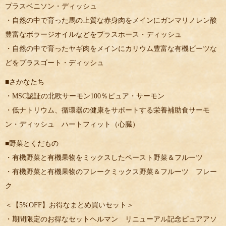
プラスベニソン・ディッシュ
・自然の中で育った馬の上質な赤身肉をメインにガンマリノレン酸
豊富なボラージオイルなどをプラスホース・ディッシュ
・自然の中で育ったヤギ肉をメインにカリウム豊富な有機ビーツな
どをプラスゴート・ディッシュ
■さかなたち
・MSC認証の北欧サーモン100％ピュア・サーモン
・低ナトリウム、循環器の健康をサポートする栄養補助食サーモ
ン・ディッシュ ハートフィット（心臓）
■野菜とくだもの
・有機野菜と有機果物をミックスしたペースト野菜＆フルーツ
・有機野菜と有機果物のフレークミックス野菜＆フルーツ フレー
ク
＜【5%OFF】お得なまとめ買いセット＞
・期間限定のお得なセットヘルマン リニューアル記念ピュアアソ