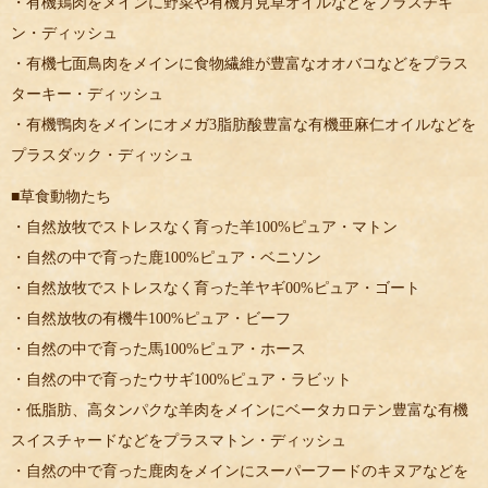
・有機鶏肉をメインに野菜や有機月見草オイルなどをプラスチキ
ン・ディッシュ
・有機七面鳥肉をメインに食物繊維が豊富なオオバコなどをプラス
ターキー・ディッシュ
・有機鴨肉をメインにオメガ3脂肪酸豊富な有機亜麻仁オイルなどを
プラスダック・ディッシュ
■草食動物たち
・自然放牧でストレスなく育った羊100%ピュア・マトン
・自然の中で育った鹿100%ピュア・ベニソン
・自然放牧でストレスなく育った羊ヤギ00%ピュア・ゴート
・自然放牧の有機牛100%ピュア・ビーフ
・自然の中で育った馬100%ピュア・ホース
・自然の中で育ったウサギ100%ピュア・ラビット
・低脂肪、高タンパクな羊肉をメインにベータカロテン豊富な有機
スイスチャードなどをプラスマトン・ディッシュ
・自然の中で育った鹿肉をメインにスーパーフードのキヌアなどを