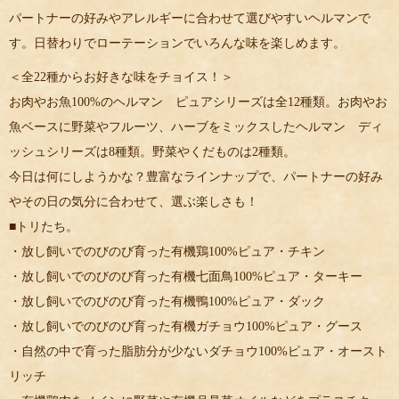
パートナーの好みやアレルギーに合わせて選びやすいヘルマンで
す。日替わりでローテーションでいろんな味を楽しめます。
＜全22種からお好きな味をチョイス！＞
お肉やお魚100%のヘルマン ピュアシリーズは全12種類。お肉やお
魚ベースに野菜やフルーツ、ハーブをミックスしたヘルマン ディ
ッシュシリーズは8種類。野菜やくだものは2種類。
今日は何にしようかな？豊富なラインナップで、パートナーの好み
やその日の気分に合わせて、選ぶ楽しさも！
■トリたち。
・放し飼いでのびのび育った有機鶏100%ピュア・チキン
・放し飼いでのびのび育った有機七面鳥100%ピュア・ターキー
・放し飼いでのびのび育った有機鴨100%ピュア・ダック
・放し飼いでのびのび育った有機ガチョウ100%ピュア・グース
・自然の中で育った脂肪分が少ないダチョウ100%ピュア・オースト
リッチ