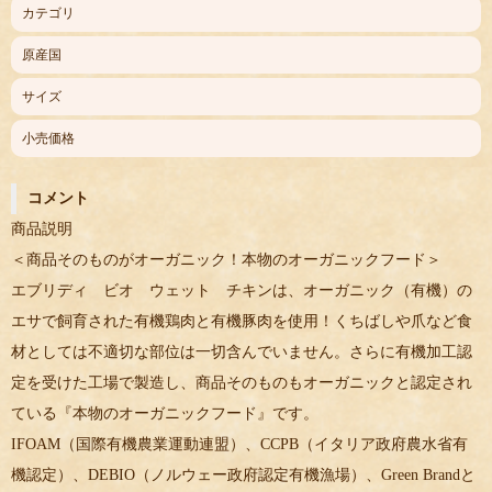
カテゴリ
原産国
サイズ
小売価格
コメント
商品説明
＜商品そのものがオーガニック！本物のオーガニックフード＞
エブリディ ビオ ウェット チキンは、オーガニック（有機）の
エサで飼育された有機鶏肉と有機豚肉を使用！くちばしや爪など食
材としては不適切な部位は一切含んでいません。さらに有機加工認
定を受けた工場で製造し、商品そのものもオーガニックと認定され
ている『本物のオーガニックフード』です。
IFOAM（国際有機農業運動連盟）、CCPB（イタリア政府農水省有
機認定）、DEBIO（ノルウェー政府認定有機漁場）、Green Brandと