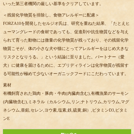
いった第三者機関の厳しい基準をクリアしています。
＜残留化学物質を排除し、食物アレルギーに配慮＞
FORZA10を開発したセルジオ氏は、研究を重ねた結果、「たとえヒ
ューマングレードの食材であっても、促進剤や抗生物質などを与え
られて育った動物には微量の化学物質が残っており、その残留化学
物質こそが、体の小さな犬や猫にとってアレルギーをはじめ大きな
リスクとなりうる。」という結論に至りました。パートナー（愛
犬）に健康を届けるために、エブリディラインは化学物質が残留す
る可能性が極めて少ないオーガニックフードにこだわっています。
素材
有機飼育された鶏肉・豚肉・牛肉(内臓肉含む),有機漁業のサーモン
(内臓物含む),ミネラル（カルシウム,リン,ナトリウム,カリウム,マグ
ネシウム,亜鉛,セレン,ヨウ素,塩素,鉄,硫黄,銅）,ビタミンD3,ビタミ
ンE