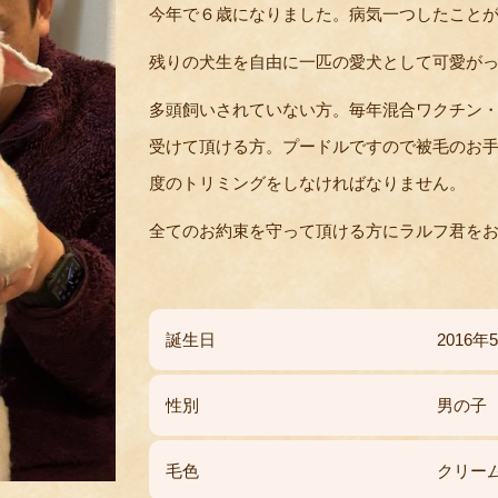
今年で６歳になりました。病気一つしたこと
残りの犬生を自由に一匹の愛犬として可愛が
多頭飼いされていない方。毎年混合ワクチン
受けて頂ける方。プードルですので被毛のお
度のトリミングをしなければなりません。
全てのお約束を守って頂ける方にラルフ君を
誕生日
2016
性別
男の子
毛色
クリー