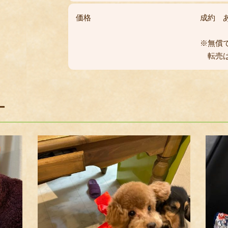
価格
成約 
※無償
転売は
ー